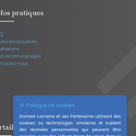
fos pratiques
Q
tes les actualités
lisations
s les témoignages
ntactez-nous
🍪 Politique de cookies
Domest Lorraine et ses Partenaires utilisent des
cookies ou technologies similaires et traitent
rtails Clôtures Garde-corps
des données personnelles qui peuvent être