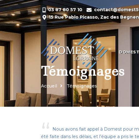
03 87 80 57 10
contact@domest57
15 Rue Pablo Picasso, Zac des Begne
DOMEST
Témoignages
Accueil
Témoignages
“
Nous avons fait appel à Domest pour motor
été faite dans les délais, et l’équipe a pris 