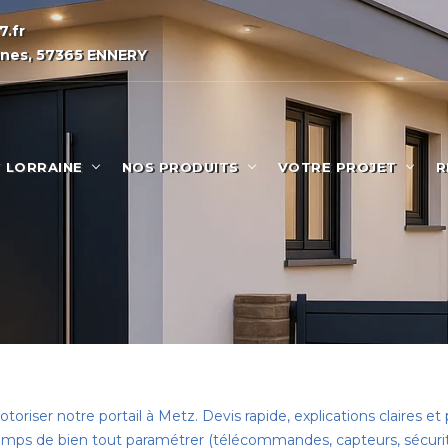
.fr
nnes, 57365 ENNERY
 LORRAINE
NOS PRODUITS
VOTRE PROJET
R
iser notre portail à Metz. Devis rapide, explications claires et p
le temps de bien tout paramétrer (télécommandes, capteurs, sécuri