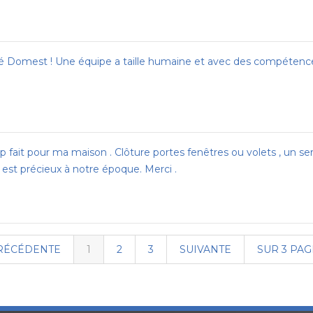
té Domest ! Une équipe a taille humaine et avec des compétences
p fait pour ma maison . Clôture portes fenêtres ou volets , un se
 est précieux à notre époque. Merci .
RÉCÉDENTE
1
2
3
SUIVANTE
SUR 3 PAG