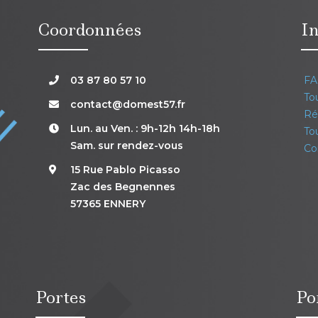
Coordonnées
In
03 87 80 57 10
FA
Tou
contact@domest57.fr
Réa
Lun. au Ven. : 9h-12h 14h-18h
Tou
Sam. sur rendez-vous
Co
15 Rue Pablo Picasso
Zac des Begnennes
57365 ENNERY
Portes
Po