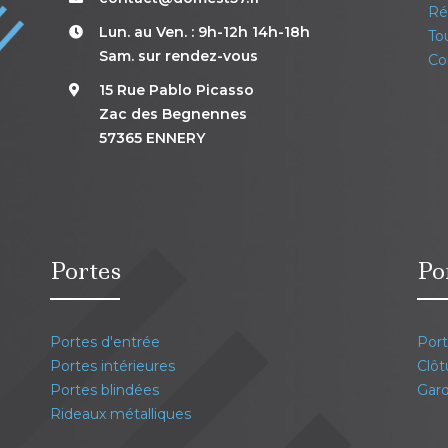
Réa
Lun. au Ven. : 9h-12h 14h-18h
Tou
Sam. sur rendez-vous
Co
15 Rue Pablo Picasso
Zac des Begnennes
57365 ENNERY
Portes
Po
Portes d'entrée
Port
Portes intérieures
Clôt
Portes blindées
Gard
Rideaux métalliques