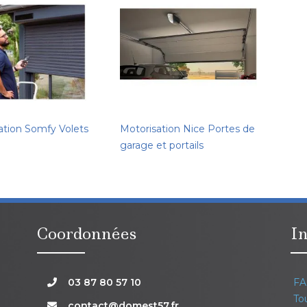
ation Somfy Volets
Motorisation Nice Portes de
garage et portails
Coordonnées
In
03 87 80 57 10
FA
Tou
contact@domest57.fr