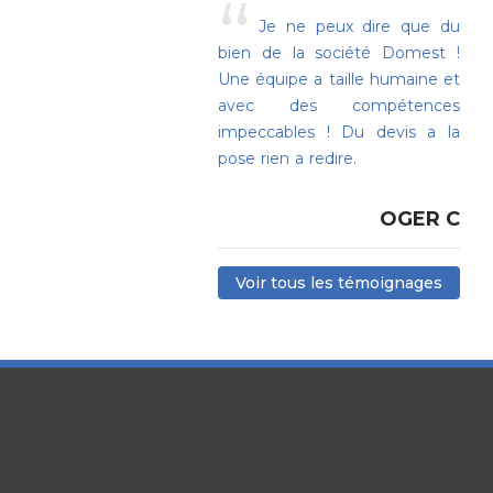
“
Je ne peux dire que du
bien de la société Domest !
Une équipe a taille humaine et
avec des compétences
impeccables ! Du devis a la
pose rien a redire.
OGER C
Voir tous les témoignages