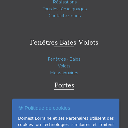
Réalisations
Tous les témoignages
Contactez-nous
Fenêtres Baies Volets
Fenêtres - Baies
Volets
Moustiquaires
Portes
Portes d'entrée
🍪 Politique de cookies
Portes intérieures
Portes blindées
Domest Lorraine et ses Partenaires utilisent des
Rideaux métalliques
cookies ou technologies similaires et traitent