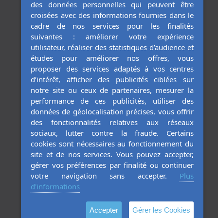
des données personnelles qui peuvent être
Portails Clôtures Garde-corps
croisées avec des informations fournies dans le
cadre de nos services pour les finalités
suivantes : améliorer votre expérience
Portails
utilisateur, réaliser des statistiques d’audience et
Clôtures
études pour améliorer nos offres, vous
Gardes corps
proposer des services adaptés à vos centres
d’intérêt, afficher des publicités ciblées sur
Pergolas Carports Stores
notre site ou ceux de partenaires, mesurer la
performance de ces publicités, utiliser des
données de géolocalisation précises, vous offrir
Stores
des fonctionnalités relatives aux réseaux
Pergolas
sociaux, lutter contre la fraude. Certains
Carports
cookies sont nécessaires au fonctionnement du
site et de nos services. Vous pouvez accepter,
gérer vos préférences par finalité ou continuer
votre navigation sans accepter.
Plus
d'informations
MENTIONS LÉGALES
CONTACTEZ-NOUS
Accepter
Gérer les Cookies